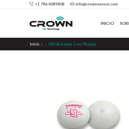
+1 786 4089808
info@crownsensor.com
INICIO
SOB
Inicio
545-Botones-Con-Pintura