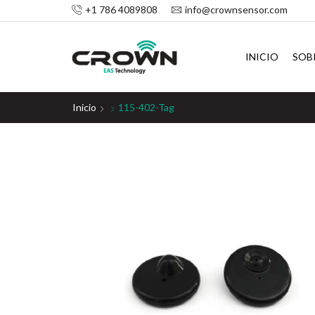
+1 786 4089808
info@crownsensor.com
INICIO
SOB
Inicio
115-402-Tag