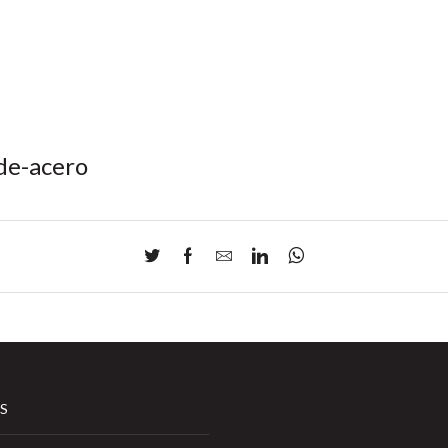
de-acero
S