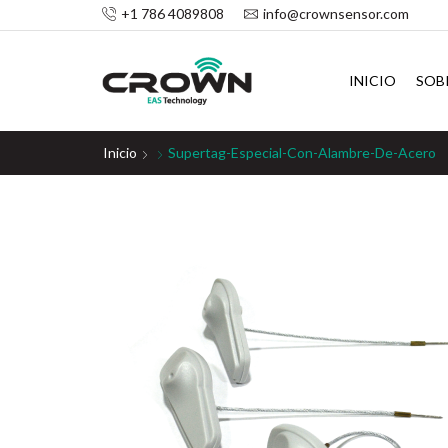
+1 786 4089808
info@crownsensor.com
INICIO
SOB
Inicio
Supertag-Especial-Con-Alambre-De-Acero