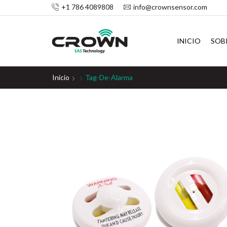
+1 786 4089808
info@crownsensor.com
INICIO
SOB
Inicio
Tag-De-Alarma