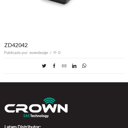
ZD42042
Publicado por
evendesign
/
0
Latam Distributor: