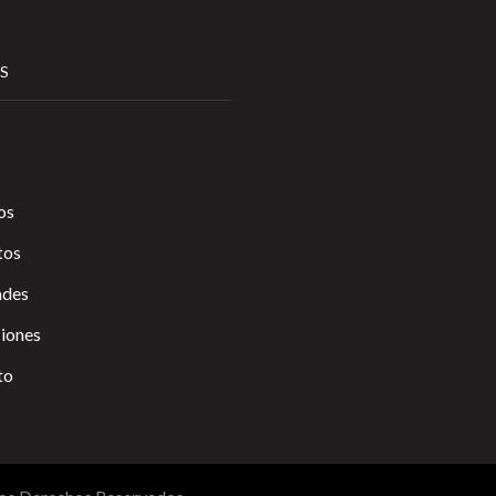
S
os
tos
des
ciones
to