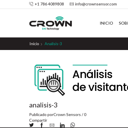
+1 786 4089808
info@crownsensor.com
INICIO
SOB
Inicio
Analisis-3
analisis-3
Publicado por
Crown Sensors
/
0
Compartir