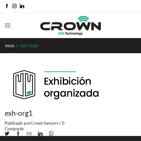
Inicio
Exh-Org1
exh-org1
Publicado por
Crown Sensors
/
0
Compartir