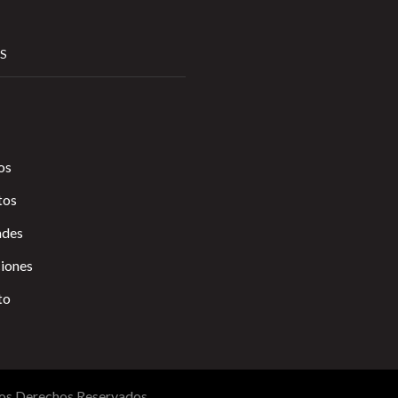
S
os
tos
des
ciones
to
os Derechos Reservados.