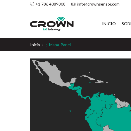
+1 786 4089808
info@crownsensor.com
INICIO
SOB
Inicio
Mapa-Panel